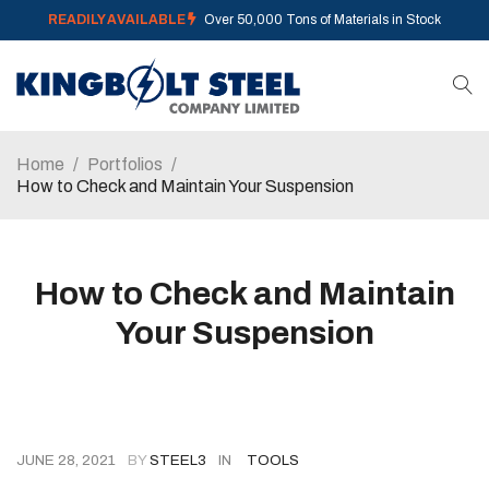
READILY AVAILABLE
Over 50,000 Tons of Materials in Stock
Home
/
Portfolios
/
How to Check and Maintain Your Suspension
How to Check and Maintain
Your Suspension
JUNE 28, 2021
BY
STEEL3
IN
TOOLS